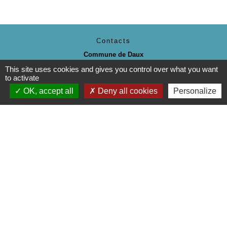
Contacts
Commune de Daux
Place de la Mairie
This site uses cookies and gives you control over what you want
31700 Daux - FRANCE
to activate
+33 5 61 85 40 25
OK, accept all
Deny all cookies
Personalize
Contact par formulaire
Mentions légales
-
Politique de confidentialité
-
Accessibilité
-
Plan du site
-
Gestion des cookies