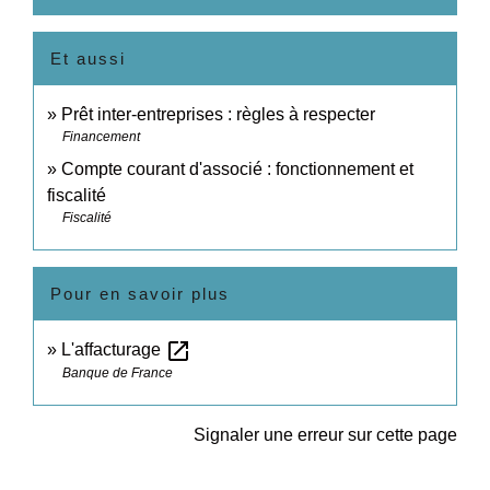
Et aussi
Prêt inter-entreprises : règles à respecter
Financement
Compte courant d'associé : fonctionnement et
fiscalité
Fiscalité
Pour en savoir plus
open_in_new
L'affacturage
Banque de France
Signaler une erreur sur cette page