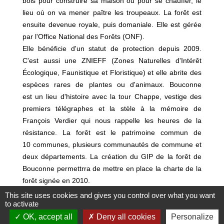
bois pour construire sa maison ou pour se chauffer, le
lieu où on va mener paître les troupeaux. La forêt est
ensuite devenue royale, puis domaniale. Elle est gérée
par l'Office National des Forêts (ONF).
Elle bénéficie d'un statut de protection depuis 2009.
C'est aussi une ZNIEFF (Zones Naturelles d'Intérêt
Écologique, Faunistique et Floristique) et elle abrite des
espèces rares de plantes ou d'animaux. Bouconne
est un lieu d'histoire avec la tour Chappe, vestige des
premiers télégraphes et la stèle à la mémoire de
François Verdier qui nous rappelle les heures de la
résistance. La forêt est le patrimoine commun de
10 communes, plusieurs communautés de commune et
deux départements. La création du GIP de la forêt de
Bouconne permettrra de mettre en place la charte de la
forêt signée en 2010.
Bouconne est le paradis des promeneurs, des
This site uses cookies and gives you control over what you want
to activate
chercheurs de champignons. Elle s'inscrit dans les
trames vertes et bleues des territoires voisins. C'est un
OK, accept all
Deny all cookies
Personalize