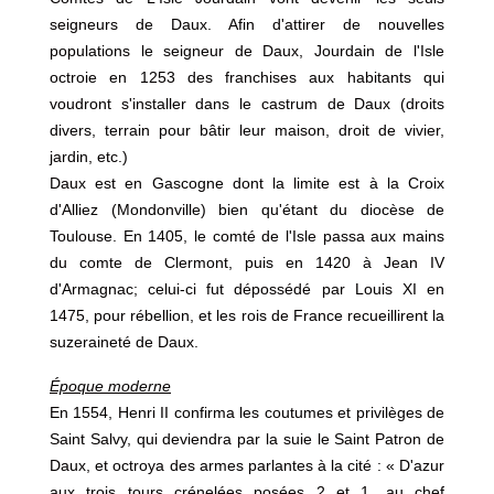
seigneurs de Daux. Afin d'attirer de nouvelles
populations le seigneur de Daux, Jourdain de l'Isle
octroie en 1253 des franchises aux habitants qui
voudront s'installer dans le castrum de Daux (droits
divers, terrain pour bâtir leur maison, droit de vivier,
jardin, etc.)
Daux est en Gascogne dont la limite est à la Croix
d'Alliez (Mondonville) bien qu'étant du diocèse de
Toulouse. En 1405, le comté de l'Isle passa aux mains
du comte de Clermont, puis en 1420 à Jean IV
d'Armagnac; celui-ci fut dépossédé par Louis XI en
1475, pour rébellion, et les rois de France recueillirent la
suzeraineté de Daux.
Époque moderne
En 1554, Henri II confirma les coutumes et privilèges de
Saint Salvy, qui deviendra par la suie le Saint Patron de
Daux, et octroya des armes parlantes à la cité : « D'azur
aux trois tours crénelées posées 2 et 1, au chef