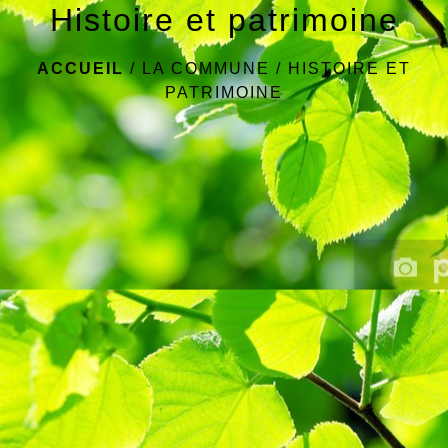
Histoire et patrimoine
ACCUEIL
/
LA COMMUNE
/
HISTOIRE ET
PATRIMOINE