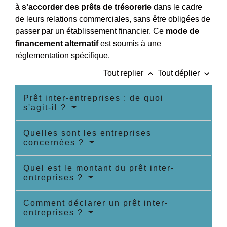
à
s'accorder des prêts de trésorerie
dans le cadre
de leurs relations commerciales, sans être obligées de
passer par un établissement financier. Ce
mode de
financement alternatif
est soumis à une
réglementation spécifique.
keyboard_arrow_up
keyboard_arrow_down
Tout replier
Tout déplier
Prêt inter-entreprises : de quoi
s'agit-il ?
Quelles sont les entreprises
concernées ?
Quel est le montant du prêt inter-
entreprises ?
Comment déclarer un prêt inter-
entreprises ?