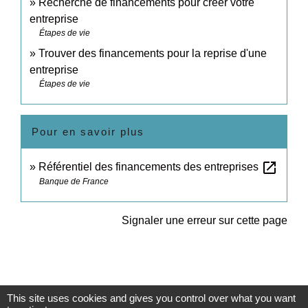
Recherche de financements pour créer votre
entreprise
Étapes de vie
Trouver des financements pour la reprise d'une
entreprise
Étapes de vie
Pour en savoir plus
open_in_new
Référentiel des financements des entreprises
Banque de France
Signaler une erreur sur cette page
This site uses cookies and gives you control over what you want