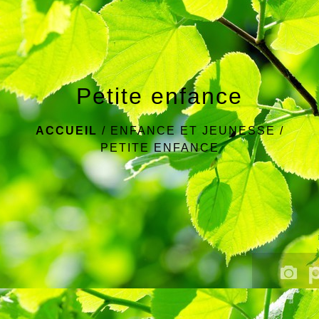
Petite enfance
ACCUEIL
/
ENFANCE ET JEUNESSE
/
PETITE ENFANCE