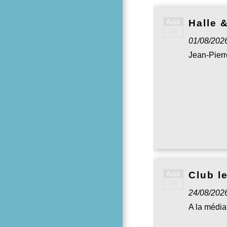
Halle &
Août
01
01/08/202
Jean-Pie
Club l
Août
24
24/08/2026
A la médi