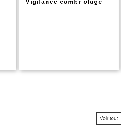
Vigilance cambriolage
Net
col
En co
CCH
Voir tout