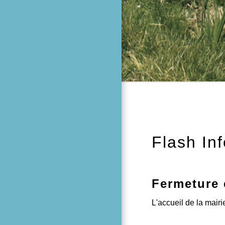
Flash In
Cambriolag
Lutte contre les cam