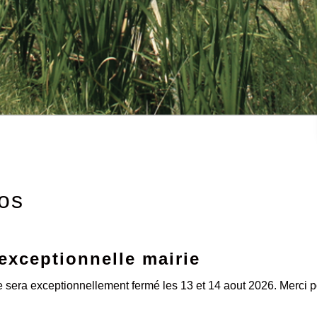
fos
es signalés sur la commune !
briolages : restons vigilants en permanence !