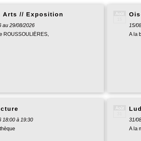
 Arts // Exposition
Ois
Août
15
6 au 29/08/2026
15/0
rre ROUSSOULIÈRES,
A la 
ecture
Lud
Août
31
 18:00 à 19:30
31/0
athèque
A la