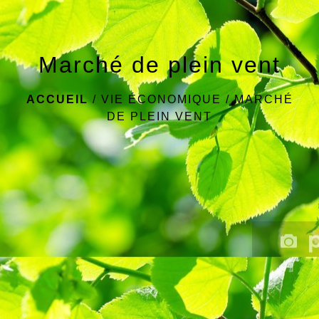
Marché de plein vent
ACCUEIL
/
VIE ÉCONOMIQUE
/
MARCHÉ
DE PLEIN VENT