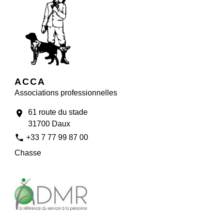
ACCA
Associations professionnelles
61 route du stade
location_on
31700 Daux
phone
+33 7 77 99 87 00
Chasse