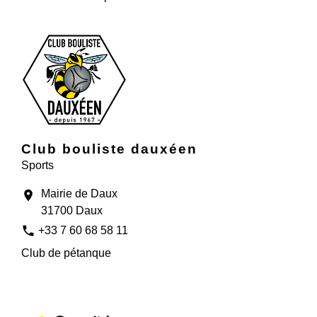
Club bouliste dauxéen
Sports
Mairie de Daux
location_on
31700 Daux
phone
+33 7 60 68 58 11
Club de pétanque