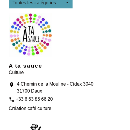
Toutes les catégories
A ta sauce
Culture
4 Chemin de la Mouline - Cidex 3040
location_on
31700 Daux
phone
+33 6 63 85 66 20
Création café culturel