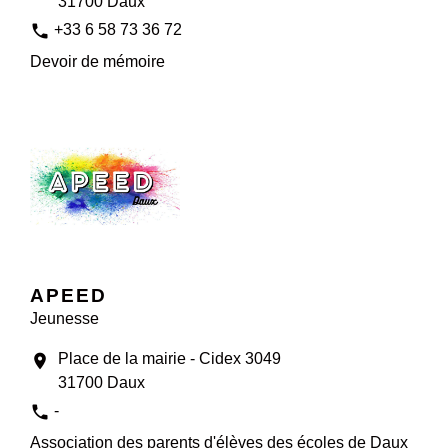
31700 Daux
phone
+33 6 58 73 36 72
Devoir de mémoire
APEED
Jeunesse
Place de la mairie - Cidex 3049
location_on
31700 Daux
phone
-
Association des parents d'élèves des écoles de Daux