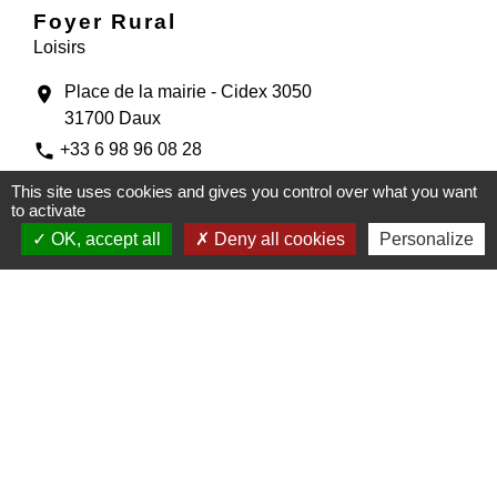
Foyer Rural
Loisirs
Place de la mairie - Cidex 3050
location_on
31700 Daux
phone
+33 6 98 96 08 28
Développer les activités de temps libre récréative,
This site uses cookies and gives you control over what you want
to activate
culturelle, sportive
OK, accept all
Deny all cookies
Personalize
La troupe du spectacle