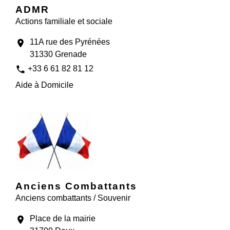
ADMR
Actions familiale et sociale
11A rue des Pyrénées
location_on
31330 Grenade
phone
+33 6 61 82 81 12
Aide à Domicile
Anciens Combattants
Anciens combattants / Souvenir
Place de la mairie
location_on