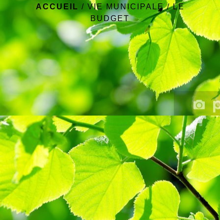
ACCUEIL
/
VIE MUNICIPALE
/
LE
BUDGET