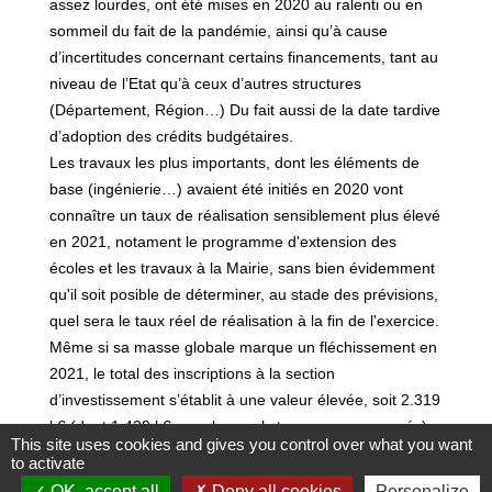
assez lourdes, ont été mises en 2020 au ralenti ou en
sommeil du fait de la pandémie, ainsi qu’à cause
d’incertitudes concernant certains financements, tant au
niveau de l’Etat qu’à ceux d’autres structures
(Département, Région…) Du fait aussi de la date tardive
d’adoption des crédits budgétaires.
Les travaux les plus importants, dont les éléments de
base (ingénierie…) avaient été initiés en 2020 vont
connaître un taux de réalisation sensiblement plus élevé
en 2021, notament le programme d'extension des
écoles et les travaux à la Mairie, sans bien évidemment
qu'il soit posible de déterminer, au stade des prévisions,
quel sera le taux réel de réalisation à la fin de l'exercice.
Même si sa masse globale marque un fléchissement en
2021, le total des inscriptions à la section
d’investissement s’établit à une valeur élevée, soit 2.319
k€ (dont 1.429 k€ pour les seuls travaux programmés).
This site uses cookies and gives you control over what you want
A noter qu’il n’est prévu de recourir à l’emprunt en 2021
to activate
qu’à hauteur de 125 k€.
OK, accept all
Deny all cookies
Personalize