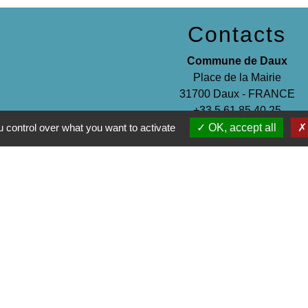
Contacts
Commune de Daux
Place de la Mairie
31700 Daux - FRANCE
+33 5 61 85 40 25
 control over what you want to activate
OK, accept all
Contact par formulaire
entions légales
-
Politique de confidentialité
-
Accessibilité
-
Site créé en partenariat avec Réseau d