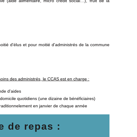
 (aide alimentaire, micro crédit social…), fruit de la
itié d'élus et pour moitié d'administrés de la commune
oins des administrés, le CCAS est en charge :
nde d'aides
domicile quotidiens (une dizaine de bénéficiaires)
 traditionnelement en janvier de chaque année
e de repas :