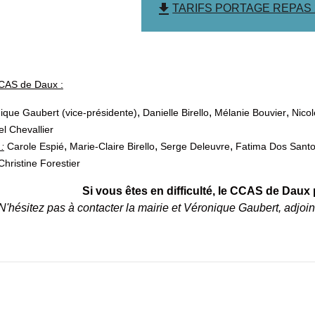
file_download
TARIFS PORTAGE REPAS 202
CAS de Daux :
,
,
,
ique Gaubert (vice-présidente)
Danielle Birello
Mélanie Bouvier
Nico
l Chevallier
,
,
,
:
Carole Espié
Marie-Claire Birello
Serge Deleuvre
Fatima Dos Santo
Christine Forestier
Si vous êtes en difficulté, le CCAS de Daux 
N'hésitez pas à contacter la mairie et Véronique Gaubert, adjoin