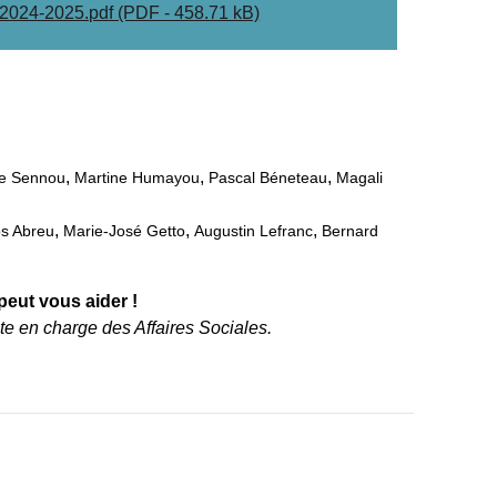
4-2025.pdf (PDF - 458.71 kB)
,
,
,
le Sennou
Martine Humayou
Pascal Béneteau
Magali
,
,
,
s Abreu
Marie-José Getto
Augustin Lefranc
Bernard
peut vous aider !
te en charge des Affaires Sociales.