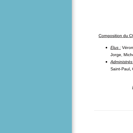
Composition du C
Elus :
Véron
Jorge,
Miche
Administrés 
,
Saint-Paul