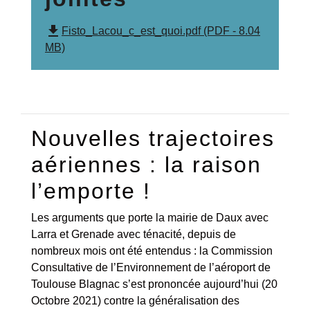
file_download
Fisto_Lacou_c_est_quoi.pdf (PDF - 8.04
MB)
Nouvelles trajectoires
aériennes : la raison
l’emporte !
Les arguments que porte la mairie de Daux avec
Larra et Grenade avec ténacité, depuis de
nombreux mois ont été entendus : la Commission
Consultative de l’Environnement de l’aéroport de
Toulouse Blagnac s’est prononcée aujourd’hui (20
Octobre 2021) contre la généralisation des