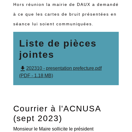
Hors réunion la mairie de DAUX a demandé
à ce que les cartes de bruit présentées en
séance lui soient communiquées.
Liste de pièces
jointes
file_download
202310 - presentation prefecture.pdf
(PDF - 1.18 MB)
Courrier à l'ACNUSA
(sept 2023)
Monsieur le Maire sollicite le président