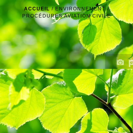
ACCUEIL
/
ENVIRONNEMENT
/
PROCÉDURES AVIATION CIVILE