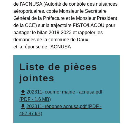
de l'ACNUSA (Autorité de contrôle des nuisances
aéroportuaires, copie Monsieur le Secrétaire
Général de la Préfecture et le Monsieur Président
de la CCE) sur la trajectoire FISTO/LACOU pour
partager le bilan 2019-2023 et rappeler les
demandes de la commune de Daux
et la réponse de l'ACNUSA
Liste de pièces
jointes
file_download
202311- courrier mairie - acnusa.pdf
(PDF - 1.6 MB)
file_download
202311- réponse acnusa.pdf (PDF -
487.87 kB)