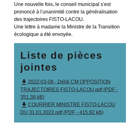
Une nouvelle fois, le conseil municipal s'est
prononcé à l'unanimité contre la généralisation
des trajectoires FISTO-LACOU.
Une lettre à madame la Ministre de la Transition
écologique a été envoyée.
Liste de pièces
jointes
file_download
2022-03-08 - Délib CM OPPOSITION
TRAJECTOIRES FISTO-LACOU.pdf (PDF -
351.38 kB)
file_download
COURRIER MINISTRE FISTO-LACOU
DU 31.01.2022.pdf (PDF - 415.92 kB)