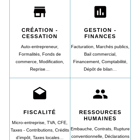
store
assessment
CRÉATION -
GESTION -
CESSATION
FINANCES
Auto-entrepreneur,
Facturation,
Marchés publics,
Formalités,
Fonds de
Bail commercial,
commerce,
Modification,
Financement,
Comptabilité,
Reprise…
Dépôt de bilan…
drafts
people
FISCALITÉ
RESSOURCES
HUMAINES
Micro-entreprise,
TVA,
CFE,
Embauche,
Contrats,
Rupture
Taxes - Contributions,
Crédits
conventionnelle,
Déclarations
d’impôt,
Taxes locales…