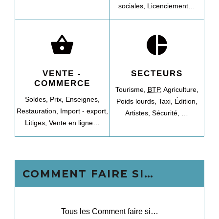
sociales,
Licenciement…
shopping_basket
pie_chart
VENTE -
SECTEURS
COMMERCE
Tourisme,
BTP
,
Agriculture,
Soldes,
Prix,
Enseignes,
Poids lourds,
Taxi,
Édition,
Restauration,
Import - export,
Artistes,
Sécurité, …
Litiges,
Vente en ligne…
COMMENT FAIRE SI…
Tous les Comment faire si…