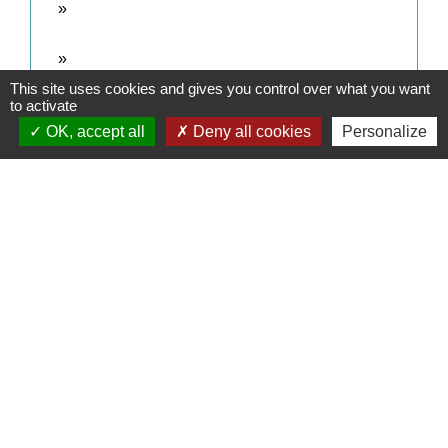
This site uses cookies and gives you control over what you want
to activate
OK, accept all
Deny all cookies
Personalize
Contacts
Commune de Daux
Place de la Mairie
31700 Daux - FRANCE
+33 5 61 85 40 25
Contact par formulaire