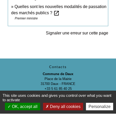
Quelles sont les nouvelles modalités de passation
open_in_new
des marchés publics ?
Premier ministre
Signaler une erreur sur cette page
Contacts
Commune de Daux
Place de la Mairie
31700 Daux - FRANCE
+33 5 61 85 40 25
This site uses cookies and gives you control over what you want
Contact par formulaire
to activate
OK, accept all
Deny all cookies
Personalize