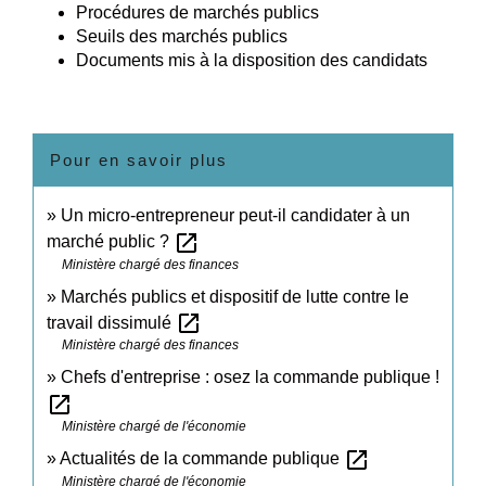
Procédures de marchés publics
Seuils des marchés publics
Documents mis à la disposition des candidats
Pour en savoir plus
Un micro-entrepreneur peut-il candidater à un
open_in_new
marché public ?
Ministère chargé des finances
Marchés publics et dispositif de lutte contre le
open_in_new
travail dissimulé
Ministère chargé des finances
Chefs d'entreprise : osez la commande publique !
open_in_new
Ministère chargé de l'économie
open_in_new
Actualités de la commande publique
Ministère chargé de l'économie