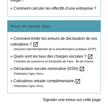
illégal ?
Comment calculer les effectifs d'une entreprise ?
Pour en savoir plus
Comment éviter les erreurs de déclaration de vos
open_in_new
cotisations ?
Direction interministérielle de la transformation publique (DITP)
open_in_new
Quels sont les taux des charges sociales ?
Chambre de commerce et d'industrie de Paris - Île-de-France
open_in_new
Déclaration sociale nominative (DSN)
Fédération Agirc-Arrco
open_in_new
Cotisations retraite complémentaire
Fédération Agirc-Arrco
Signaler une erreur sur cette page