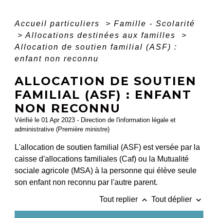
Accueil particuliers
>
Famille - Scolarité
>
Allocations destinées aux familles
>
Allocation de soutien familial (ASF) :
enfant non reconnu
ALLOCATION DE SOUTIEN
FAMILIAL (ASF) : ENFANT
NON RECONNU
Vérifié le 01 Apr 2023 - Direction de l'information légale et
administrative (Première ministre)
L'allocation de soutien familial (ASF) est versée par la
caisse d'allocations familiales (Caf) ou la Mutualité
sociale agricole (MSA) à la personne qui élève seule
son enfant non reconnu par l'autre parent.
keyboard_arrow_up
keyboard_arrow_down
Tout replier
Tout déplier