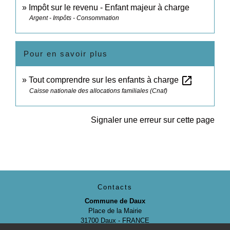
Impôt sur le revenu - Enfant majeur à charge
Argent - Impôts - Consommation
Pour en savoir plus
open_in_new
Tout comprendre sur les enfants à charge
Caisse nationale des allocations familiales (Cnaf)
Signaler une erreur sur cette page
Contacts
Commune de Daux
Place de la Mairie
31700 Daux - FRANCE