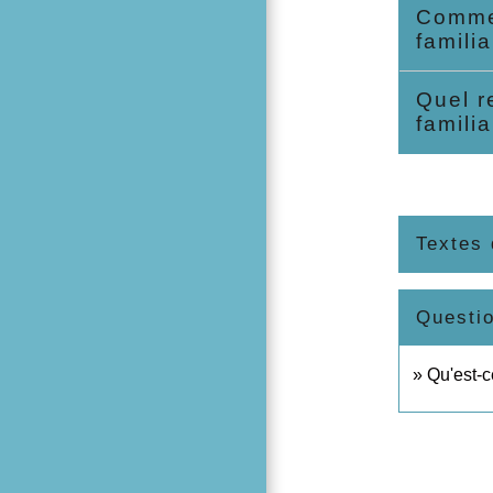
Commen
famili
Quel r
famili
Textes 
Questi
Qu'est-c