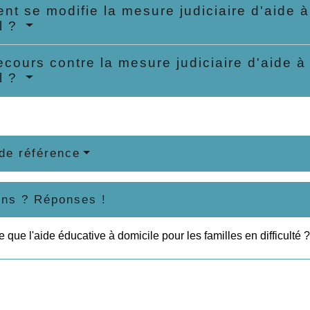
t se modifie la mesure judiciaire d'aide à
al ?
ecours contre la mesure judiciaire d'aide à
al ?
de référence
ons ? Réponses !
e que l'aide éducative à domicile pour les familles en difficulté ?