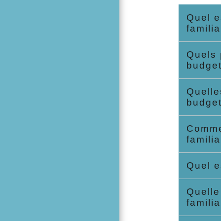
Quel e
famili
Quels 
budget
Quelle
budget
Commen
famili
Quel e
Quelle
famili