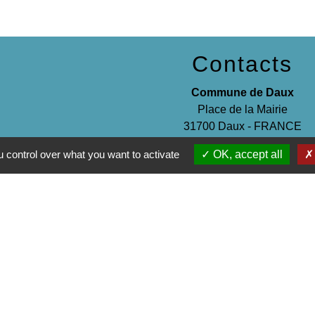
Contacts
Commune de Daux
Place de la Mairie
31700 Daux - FRANCE
+33 5 61 85 40 25
 control over what you want to activate
OK, accept all
Contact par formulaire
entions légales
-
Politique de confidentialité
-
Accessibilité
-