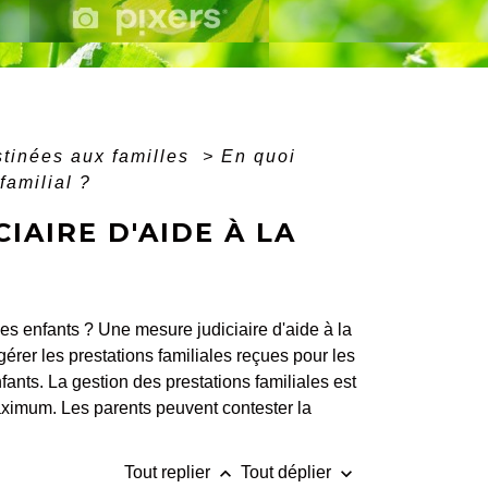
stinées aux familles
>
En quoi
familial ?
IAIRE D'AIDE À LA
es enfants ? Une mesure judiciaire d'aide à la
gérer les prestations familiales reçues pour les
ants. La gestion des prestations familiales est
aximum. Les parents peuvent contester la
keyboard_arrow_up
keyboard_arrow_down
Tout replier
Tout déplier