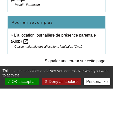
Travail - Formation
Pour en savoir plus
L'allocation journalière de présence parentale
open_in_new
(Ajpp)
Caisse nationale des allocations familiales (Cnaf)
Signaler une erreur sur cette page
This site uses cookies and gives you control over what you want
to activate
OK, accept all
Deny all cookies
Personalize
Contacts
Commune de Daux
Place de la Mairie
31700 Daux - FRANCE