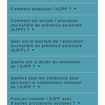
Comment demander l'AJPP ?
Comment est versée l'allocation
journalière de présence parentale
(AJPP) ?
Quel est le montant de l'allocation
journalière de présence parentale
(AJPP) ?
Quelle est la durée du versement
de l'AJPP ?
Quelles sont les conditions pour
percevoir le complément mensuel
de l'AJPP ?
Peut-on cumuler l'AJPP avec
d'autres prestations sociales ?