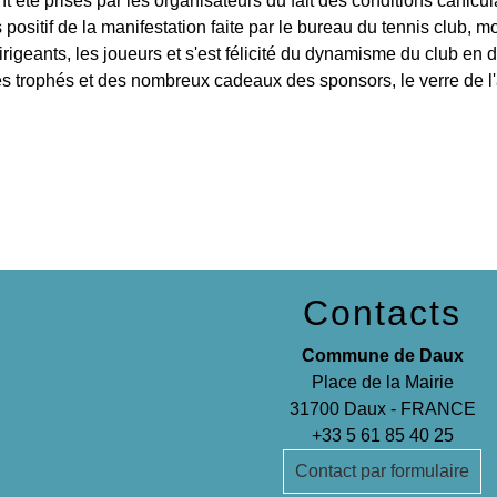
ions ont été prises par les organisateurs du fait des conditions cani
 positif de la manifestation faite par le bureau du tennis club, 
dirigeants, les joueurs et s'est félicité du dynamisme du club en
s trophés et des nombreux cadeaux des sponsors, le verre de l'
Contacts
Commune de Daux
Place de la Mairie
31700 Daux - FRANCE
+33 5 61 85 40 25
Contact par formulaire