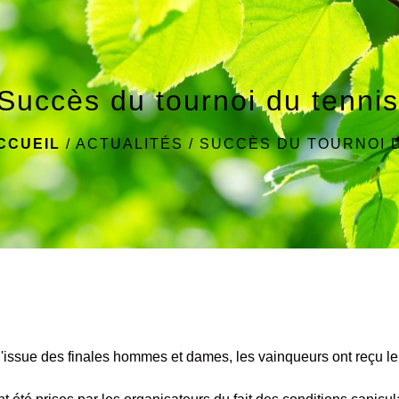
Succès du tournoi du tennis
CCUEIL
/
ACTUALITÉS
/
SUCCÈS DU TOURNOI D
 l'issue des finales hommes et dames, les vainqueurs ont reçu 