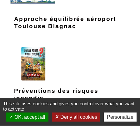
Approche équilibrée aéroport
Toulouse Blagnac
Préventions des risques
incendie
This site uses cookies and gives you control over what you want
to activate
OK, accept all
Deny all cookies
Personalize
1
-2
-3
-4
-5
-6
-7
-8