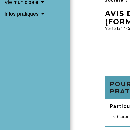
société ci
Vie municipale
AVIS 
Infos pratiques
(FOR
Vérifié le 17 O
POUR
PRAT
Particu
Garant