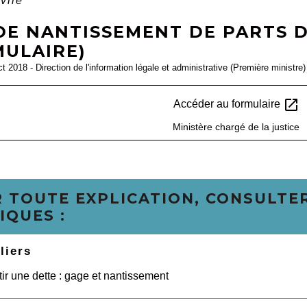
vile
DE NANTISSEMENT DE PARTS D
MULAIRE)
ct 2018 - Direction de l'information légale et administrative (Première ministre)
open_in_new
Accéder au formulaire
Ministère chargé de la justice
 TOUTE EXPLICATION, CONSULTER
IQUES :
liers
ir une dette : gage et nantissement