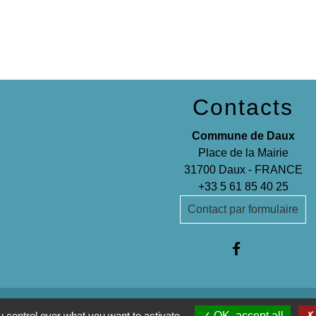
Contacts
Commune de Daux
Place de la Mairie
31700 Daux - FRANCE
+33 5 61 85 40 25
Contact par formulaire
 control over what you want to activate
OK, accept all