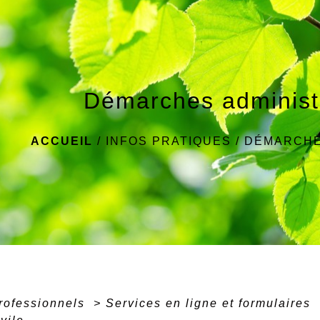
Démarches administ
ACCUEIL
/
INFOS PRATIQUES
/
DÉMARCHE
professionnels
>
Services en ligne et formulaires