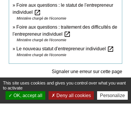
Foire aux questions : le statut de l'entrepreneur
open_in_new
individuel
Ministère chargé de l'économie
Foire aux questions : traitement des difficultés de
open_in_new
l'entrepreneur individuel
Ministère chargé de l'économie
open_in_new
Le nouveau statut d'entrepreneur individuel
Ministère chargé de l'économie
Signaler une erreur sur cette page
This site uses cookies and gives you control over what you want
to activate
OK, accept all
Deny all cookies
Personalize
Contacts
Commune de Daux
Place de la Mairie
31700 Daux - FRANCE