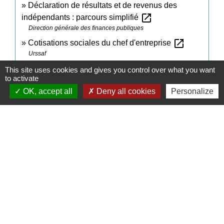
Déclaration de résultats et de revenus des
open_in_new
indépendants : parcours simplifié
Direction générale des finances publiques
open_in_new
Cotisations sociales du chef d'entreprise
Urssaf
open_in_new
Centre de gestion agréé (CGA)
This site uses cookies and gives you control over what you want
to activate
Ministère chargé des finances
OK, accept all
Deny all cookies
Personalize
Le statut de collaborateur d'exploitation ou
open_in_new
d'entreprise agricole
Caisse centrale de la mutualité sociale agricole (MSA)
Signaler une erreur sur cette page
Contacts
Commune de Daux