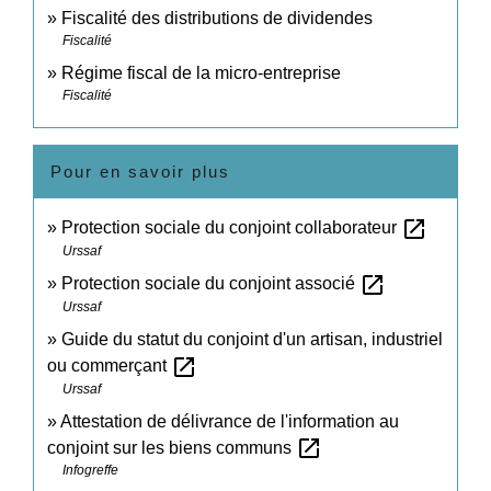
Fiscalité des distributions de dividendes
Fiscalité
Régime fiscal de la micro-entreprise
Fiscalité
Pour en savoir plus
open_in_new
Protection sociale du conjoint collaborateur
Urssaf
open_in_new
Protection sociale du conjoint associé
Urssaf
Guide du statut du conjoint d'un artisan, industriel
open_in_new
ou commerçant
Urssaf
Attestation de délivrance de l'information au
open_in_new
conjoint sur les biens communs
Infogreffe