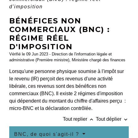
d'imposition
BÉNÉFICES NON
COMMERCIAUX (BNC) :
RÉGIME RÉEL
D'IMPOSITION
Vérifié le 09 Jun 2023 - Direction de l'information légale et
administrative (Première ministre), Ministère chargé des finances
Lorsqu'une personne physique soumise à l'impôt sur
le revenu (IR) perçoit des revenus d'une activité
libérale, ces revenus sont des bénéfices non
commerciaux (BNC). Il existe 2 régimes d'imposition
qui dépendent du montant du chiffre d'affaires perçu :
micro-BNC et la déclaration contrôlée.
keyboard_arrow_up
keyboard_arrow_down
Tout replier
Tout déplier
BNC, de quoi s'agit-il ?