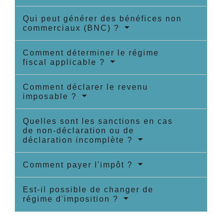
Qui peut générer des bénéfices non
commerciaux (BNC) ?
Comment déterminer le régime
fiscal applicable ?
Comment déclarer le revenu
imposable ?
Quelles sont les sanctions en cas
de non-déclaration ou de
déclaration incomplète ?
Comment payer l'impôt ?
Est-il possible de changer de
régime d'imposition ?