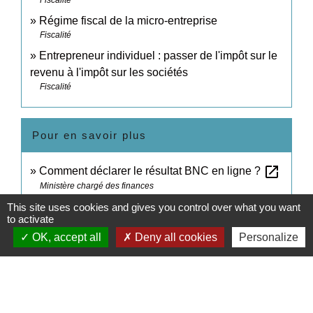
Fiscalité
Régime fiscal de la micro-entreprise
Fiscalité
Entrepreneur individuel : passer de l'impôt sur le
revenu à l'impôt sur les sociétés
Fiscalité
Pour en savoir plus
open_in_new
Comment déclarer le résultat BNC en ligne ?
Ministère chargé des finances
open_in_new
L'essentiel sur les BNC
This site uses cookies and gives you control over what you want
to activate
Ministère chargé des finances
OK, accept all
Deny all cookies
Personalize
Signaler une erreur sur cette page