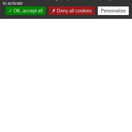
to activate
OK, accept all
Deny all cookies
Personalize
Contacts
Commune de Daux
Place de la Mairie
31700 Daux - FRANCE
+33 5 61 85 40 25
Contact par formulaire
Mentions légales
-
Politique de confidentialité
-
Accessibilité
-
Plan du site
-
Gestion des cookies