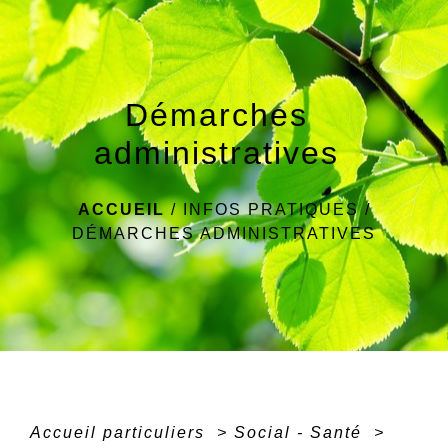
menu
Démarches
administratives
ACCUEIL
/
INFOS PRATIQUES
/
DÉMARCHES ADMINISTRATIVES
Accueil particuliers
>
Social - Santé
>