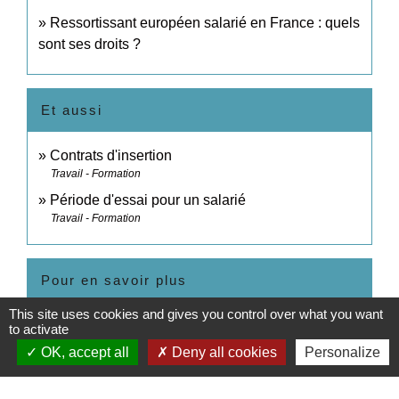
Ressortissant européen salarié en France : quels
sont ses droits ?
Et aussi
Contrats d'insertion
Travail - Formation
Période d'essai pour un salarié
Travail - Formation
Pour en savoir plus
This site uses cookies and gives you control over what you want
open_in_new
Travail saisonnier
to activate
Ministère chargé du travail
OK, accept all
Deny all cookies
Personalize
Signaler une erreur sur cette page