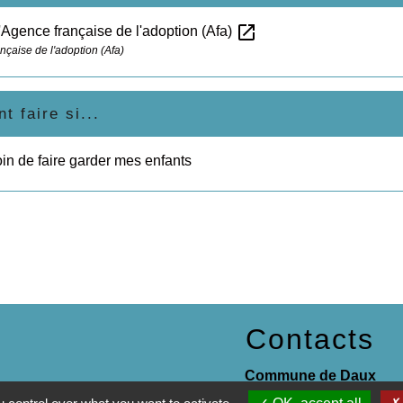
open_in_new
l'Agence française de l'adoption (Afa)
nçaise de l'adoption (Afa)
 faire si...
oin de faire garder mes enfants
Contacts
Commune de Daux
Place de la Mairie