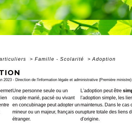
articuliers
>
Famille - Scolarité
>
Adoption
TION
an 2023 - Direction de l'information légale et administrative (Première ministre)
permet
Une personne seule ou un
L'adoption peut être
sim
lien
couple marié, pacsé ou vivant
l'adoption simple, les lie
ntre
en concubinage peut adopter un
maintenus. Dans le cas de
mineur ou un majeur, français ou
rupture totale des liens 
étranger.
d'origine.