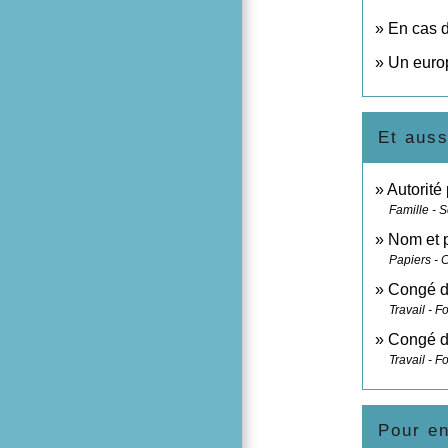
En cas d
Un europ
Et auss
Autorité
Famille - S
Nom et 
Papiers - 
Congé d'
Travail - F
Congé d'
Travail - F
Pour en