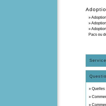
Adoptio
Adoption
Adoption
Adoption
Pacs ou d
Service
Questi
Quelles 
Comment
Comment 