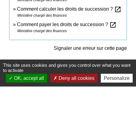
Ministère chargé des finances
open_in_new
Comment calculer les droits de succession ?
Ministère chargé des finances
open_in_new
Comment payer les droits de succession ?
Ministère chargé des finances
Signaler une erreur sur cette page
This site uses cookies and gives you control over what you want
to activate
OK, accept all
Deny all cookies
Personalize
Contacts
Commune de Daux
Place de la Mairie
31700 Daux - FRANCE
+33 5 61 85 40 25
Contact par formulaire