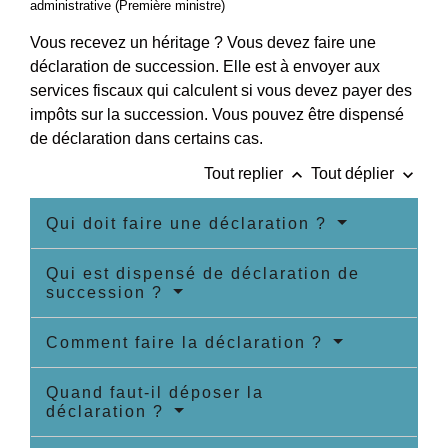
administrative (Première ministre)
Vous recevez un héritage ? Vous devez faire une
déclaration de succession. Elle est à envoyer aux
services fiscaux qui calculent si vous devez payer des
impôts sur la succession. Vous pouvez être dispensé
de déclaration dans certains cas.
keyboard_arrow_up
keyboard_arrow_down
Tout replier
Tout déplier
Qui doit faire une déclaration ?
Qui est dispensé de déclaration de
succession ?
Comment faire la déclaration ?
Quand faut-il déposer la
déclaration ?