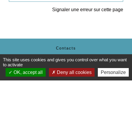
Signaler une erreur sur cette page
Contacts
Commune de Daux
This site uses cookies and gives you control over what you want
Place de la Mairie
to activate
31700 Daux - FRANCE
OK, accept all
Deny all cookies
Personalize
+33 5 61 85 40 25
Contact par formulaire
Mentions légales
-
Politique de confidentialité
-