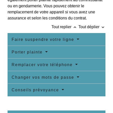
ou en gendarmerie. Vous pouvez obtenir le
remplacement de votre appareil si vous avez une
assurance et selon les conditions du contrat.
keyboard_arrow_up
keyboard_arrow_down
Tout replier
Tout déplier
Faire suspendre votre ligne
Porter plainte
Remplacer votre téléphone
Changer vos mots de passe
Conseils prévoyance