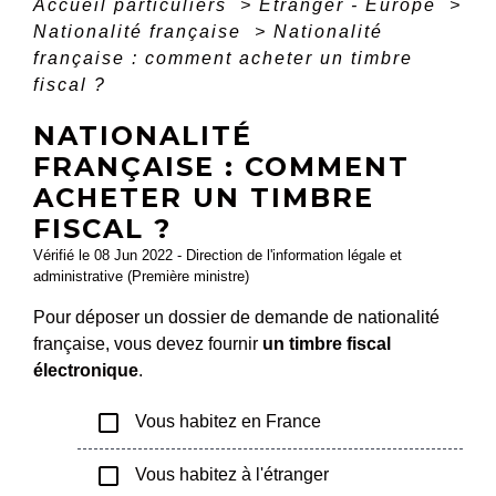
Accueil particuliers
>
Étranger - Europe
>
Nationalité française
>
Nationalité
française : comment acheter un timbre
fiscal ?
NATIONALITÉ
FRANÇAISE : COMMENT
ACHETER UN TIMBRE
FISCAL ?
Vérifié le 08 Jun 2022 - Direction de l'information légale et
administrative (Première ministre)
Pour déposer un dossier de demande de nationalité
française, vous devez fournir
un timbre fiscal
électronique
.
check_box_outline_blank
Vous habitez en France
check_box_outline_blank
Vous habitez à l'étranger