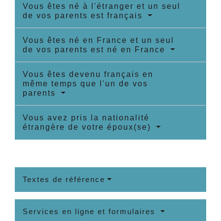
Vous êtes né à l'étranger et un seul
de vos parents est français
Vous êtes né en France et un seul
de vos parents est né en France
Vous êtes devenu français en
même temps que l'un de vos
parents
Vous avez pris la nationalité
étrangère de votre époux(se)
Textes de référence
Services en ligne et formulaires