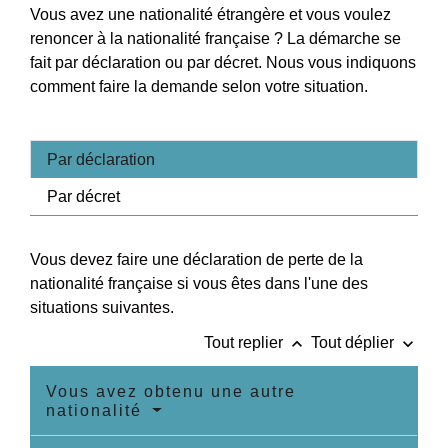
Vous avez une nationalité étrangère et vous voulez
renoncer à la nationalité française ? La démarche se
fait par déclaration ou par décret. Nous vous indiquons
comment faire la demande selon votre situation.
Par déclaration
Par décret
Vous devez faire une déclaration de perte de la
nationalité française si vous êtes dans l'une des
situations suivantes.
keyboard_arrow_up
keyboard_arrow_down
Tout replier
Tout déplier
Vous avez obtenu une autre
nationalité