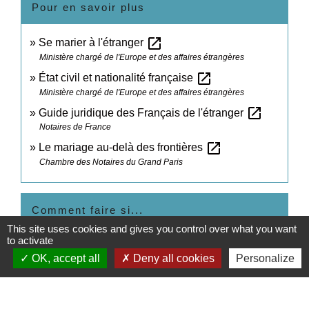
Pour en savoir plus
open_in_new
Se marier à l'étranger
Ministère chargé de l'Europe et des affaires étrangères
open_in_new
État civil et nationalité française
Ministère chargé de l'Europe et des affaires étrangères
open_in_new
Guide juridique des Français de l'étranger
Notaires de France
open_in_new
Le mariage au-delà des frontières
Chambre des Notaires du Grand Paris
Comment faire si...
This site uses cookies and gives you control over what you want
to activate
Je pars vivre à l'étranger
OK, accept all
Deny all cookies
Personalize
Signaler une erreur sur cette page