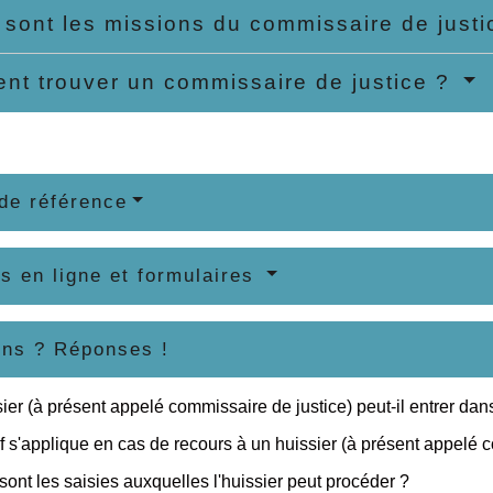
 sont les missions du commissaire de just
t trouver un commissaire de justice ?
de référence
s en ligne et formulaires
ons ? Réponses !
ier (à présent appelé commissaire de justice) peut-il entrer d
if s'applique en cas de recours à un huissier (à présent appelé co
sont les saisies auxquelles l'huissier peut procéder ?