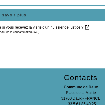
 savoir plus
open_in_new
e si vous recevez la visite d'un huissier de justice ?
ational de la consommation (INC)
Contacts
Commune de Daux
Place de la Mairie
31700 Daux - FRANCE
+33 5 61 85 40 25