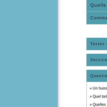
Quelle
Commen
Textes 
Service
Questi
Un huiss
Quel tar
Quelles 