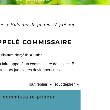
ire
>
Huissier de justice (à présent
APPELÉ COMMISSAIRE
, Ministère chargé de la justice
 faire appel à un commissaire de justice. En
-priseurs judiciaires deviennent des
keyboard_arrow_up
keyboard_arrow_down
Tout replier
Tout déplier
de commissaire-priseur