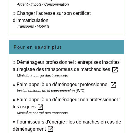
Argent - Impôts - Consommation
Changer l'adresse sur son certificat
d'immatriculation
Transports - Mobilité
Pour en savoir plus
Déménageur professionnel : entreprises inscrites
open_in_new
au registre des transporteurs de marchandises
Ministère chargé des transports
open_in_new
Faire appel à un déménageur professionnel
Institut national de la consommation (INC)
Faire appel à un déménageur non professionnel :
open_in_new
les risques
Ministère chargé des transports
Fournisseurs d'énergie : les démarches en cas de
open_in_new
déménagement