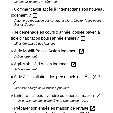
Médiateur national de l'énergie
Comment avoir accès à internet dans son nouveau
open_in_new
logement ?
Autorité de régulation des communications électroniques et des
Postes (Arcep)
Je déménage en cours d'année, dois-je payer la
open_in_new
taxe d'habitation pour l'année entière?
Ministère chargé des finances
open_in_new
Aide Mobili-Pass d'Action logement
Action logement
open_in_new
Agri-Mobilité d'Action logement
Action logement
Aide à l'installation des personnels de l'État (AIP)
open_in_new
Ministère chargé de la fonction publique
open_in_new
Entrer en Éhpad : vendre ou louer sa maison
Caisse nationale de solidarité pour l'autonomie (CNSA)
open_in_new
Préparer son entrée en maison de retraite