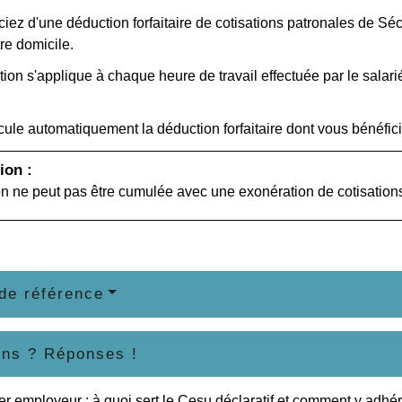
iez d'une déduction forfaitaire de cotisations patronales de Sé
tre domicile.
ion s'applique à chaque heure de travail effectuée par le sala
cule automatiquement la déduction forfaitaire dont vous bénéfici
ion :
on ne peut pas être cumulée avec une exonération de cotisations
de référence
ons ? Réponses !
ier employeur : à quoi sert le Cesu déclaratif et comment y adhér