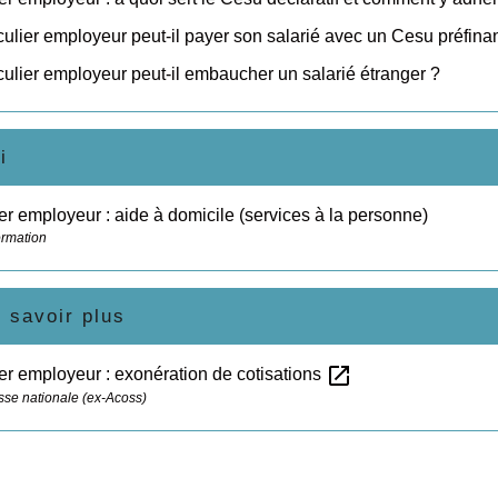
culier employeur peut-il payer son salarié avec un Cesu préfina
culier employeur peut-il embaucher un salarié étranger ?
i
ier employeur : aide à domicile (services à la personne)
ormation
 savoir plus
open_in_new
ier employeur : exonération de cotisations
sse nationale (ex-Acoss)