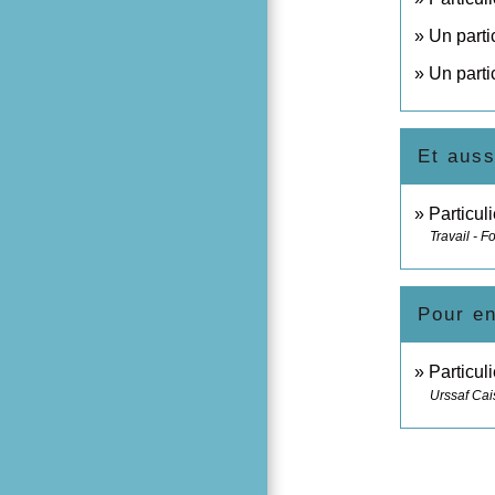
Un parti
Un parti
Et auss
Particul
Travail - F
Pour en
Particul
Urssaf Cai