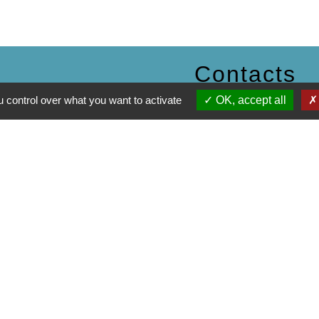
Contacts
 control over what you want to activate
OK, accept all
Commune de Daux
Place de la Mairie
31700 Daux - FRANCE
+33 5 61 85 40 25
Contact par formulaire
entions légales
-
Politique de confidentialité
-
Accessibilité
-