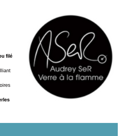
ou filé
liant
oires
erles