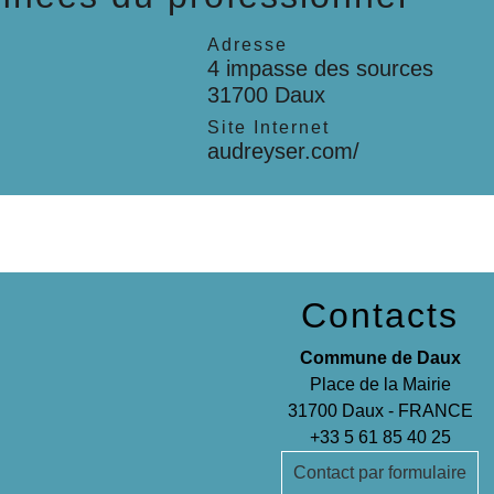
Adresse
4 impasse des sources
31700 Daux
l
Site Internet
audreyser.com/
Contacts
Commune de Daux
Place de la Mairie
31700 Daux - FRANCE
+33 5 61 85 40 25
Contact par formulaire