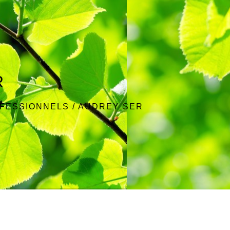
R
OFESSIONNELS
/
AUDREY SER