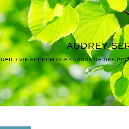
AUDREY SE
UEIL
/
VIE ÉCONOMIQUE
/
ANNUAIRE DES PR