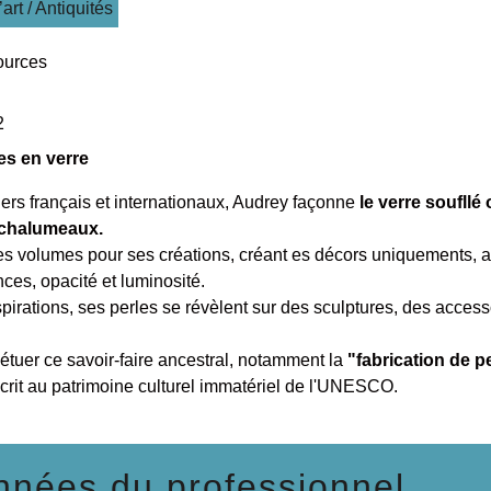
’art / Antiquités
ources
2
es en verre
ers français et internationaux, Audrey façonne
le verre soufllé 
 chalumeaux.
les volumes pour ses créations, créant es décors uniquements, al
ces, opacité et luminosité.
pirations, ses perles se révèlent sur des sculptures, des access
pétuer ce savoir-faire ancestral, notamment la
"fabrication de p
scrit au patrimoine culturel immatériel de l'UNESCO.
nées du professionnel