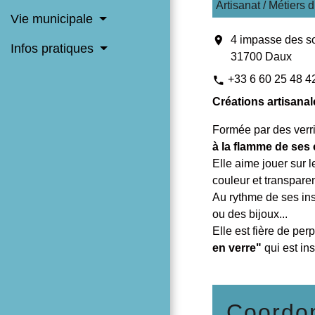
Artisanat / Métiers d
Vie municipale
location_on
4 impasse des s
Infos pratiques
31700 Daux
+33 6 60 25 48 4
phone
Créations artisanal
Formée par des verri
à la flamme de ses
Elle aime jouer sur 
couleur et transparen
Au rythme de ses ins
ou des bijoux...
Elle est fière de per
en verre"
qui est in
Coordon