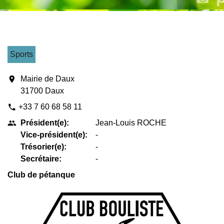
Sports
location_on
Mairie de Daux
31700 Daux
+33 7 60 68 58 11
phone
Président(e):
Jean-Louis ROCHE
people
Vice-président(e):
-
Trésorier(e):
-
Secrétaire:
-
Club de pétanque