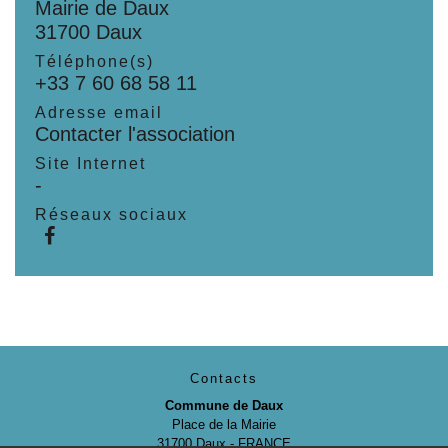
Mairie de Daux
31700 Daux
Téléphone(s)
+33 7 60 68 58 11
Adresse email
Contacter l'association
Site Internet
-
Réseaux sociaux
Contacts
Commune de Daux
Place de la Mairie
31700 Daux - FRANCE