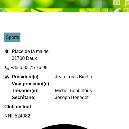
Sports
location_on
Place de la mairie
31700 Daux
+33 6 83 75 76 98
phone
Président(e):
Jean-Louis Birello
people
Vice-président(e):
-
Trésorier(e):
Michel Bonnefous
Secrétaire:
Joseph Benedet
Club de foot
NNI: 524082