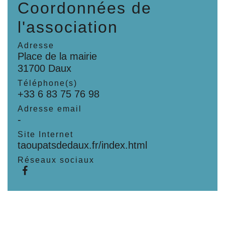
Coordonnées de
l'association
Adresse
Place de la mairie
31700 Daux
Téléphone(s)
+33 6 83 75 76 98
Adresse email
-
Site Internet
taoupatsdedaux.fr/index.html
Réseaux sociaux